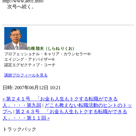
http://www.aecc.info/
次号へ続く。
白根 陸夫（しらね りくお）
プロフェッショナル・キャリア・カウンセラー®/
エイジング・アドバイザー®
認定エグゼクティブ・コーチ
講師プロフィールを見る
日時: 2007年06月12日 10:21
« 第２４１号 「お金も人生もトクする転職ができる
人」・・・第九回
|
どこも教えない転職活動のヒントのトッ
プへ
|
第２４３号 「お金も人生もトクする転職ができる
人」・・・第１１回 »
トラックバック