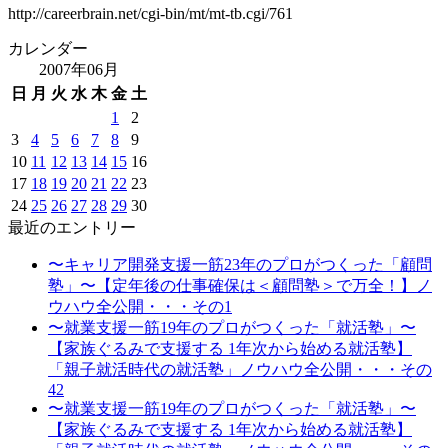
http://careerbrain.net/cgi-bin/mt/mt-tb.cgi/761
カレンダー
2007年06月
日
月
火
水
木
金
土
1
2
3
4
5
6
7
8
9
10
11
12
13
14
15
16
17
18
19
20
21
22
23
24
25
26
27
28
29
30
最近のエントリー
〜キャリア開発支援一筋23年のプロがつくった「顧問
塾」〜【定年後の仕事確保は＜顧問塾＞で万全！】ノ
ウハウ全公開・・・その1
〜就業支援一筋19年のプロがつくった「就活塾」〜
【家族ぐるみで支援する 1年次から始める就活塾】
「親子就活時代の就活塾」ノウハウ全公開・・・その
42
〜就業支援一筋19年のプロがつくった「就活塾」〜
【家族ぐるみで支援する 1年次から始める就活塾】