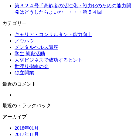
第３２４号「高齢者の活性化・戦力化のための能力開
発はどうしたらよいか」・・・第５４回
カテゴリー
キャリア・コンサルタント能力向上
ノウハウ
メンタルヘルス講座
学生 就職活動
人材ビジネスで成功するヒント
世渡り指南の会
独立開業
最近のコメント
最近のトラックバック
アーカイブ
2018年01月
2017年11月