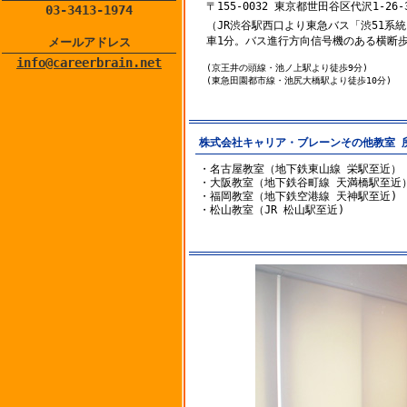
〒155-0032 東京都世田谷区代沢1-26-
03-3413-1974
（JR渋谷駅西口より東急バス「渋51系
車1分。バス進行方向信号機のある横断歩
メールアドレス
info@careerbrain.net
(京王井の頭線・池ノ上駅より徒歩9分)
(東急田園都市線・池尻大橋駅より徒歩10分)
株式会社キャリア・ブレーンその他教室 
・名古屋教室（地下鉄東山線 栄駅至近）
・大阪教室（地下鉄谷町線 天満橋駅至近
・福岡教室（地下鉄空港線 天神駅至近)
・松山教室（JR 松山駅至近)