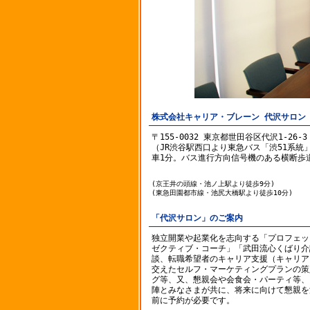
株式会社キャリア・ブレーン 代沢サロン
〒155-0032 東京都世田谷区代沢1-26-3
（JR渋谷駅西口より東急バス「渋51系統
車1分。バス進行方向信号機のある横断歩
(京王井の頭線・池ノ上駅より徒歩9分)
(東急田園都市線・池尻大橋駅より徒歩10分)
「代沢サロン」のご案内
独立開業や起業化を志向する「プロフェッ
ゼクティブ・コーチ」「武田流心くばり介
談、転職希望者のキャリア支援（キャリア
交えたセルフ・マーケティングプランの策
グ等、又、懇親会や会食会・パーティ等、キ
陣とみなさまが共に、将来に向けて懇親を
前に予約が必要です。