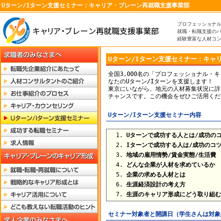
Uターン/Iターン支援セミナー：キャリア・ブレーン再就職支援事業部
プロフェッショナ
就職・転職支援の
経験豊富な人材コ
Uターン/Iターン支援セミナー：キャ
全国3,000名の「プロフェッショナル・
なたのUターン/Iターンを支援します！
東京にいながら、地元の人材募集状況に詳
チャンスです。この機会をぜひご活用くだ
Uターン/Iターン支援セミナー内容
Uターンで成功する人とは/成功の
Iターンで成功する人は/成功のコ
地域の雇用情勢/賃金実態/生活費
どんな企業が人材を求めているか
企業の求める人材とは
生涯経済設計の考え方
生涯のキャリア形成にどう取り組む
セミナー対象者と開講日（学生さんは対象