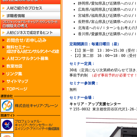
静岡県/愛知県及び近隣県へのＵ/
広島県/福岡県及び近隣県へのＵ/
宮城県/福島県及び近隣県へのＵ/
長野県/富山県及び近隣県へのＵ/
北海道へのＵ/Ｉターンをお考えの
香川県/愛媛県及び近隣県へのＵ/
定期開講日：毎週日曜日（昼）
・【1】第一部 13：30〜15:30（受付：
・【2】第二部 16：00〜18：00（受付：
セミナー定員：
30名（定員になり次第締め切らせて頂き
事前予約制
（必ず事前予約が必要です
セミナー参加費：
無料
セミナー会場：
キャリア・アップ支援センター
〒155-0032 東京都世田谷区代沢1-26-