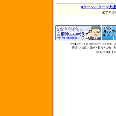
Uターン/Iターン支
必ず希望
このWEBサイトに掲載されている文書
許諾なく複製・頒布・貸与・上映・有
Copyright (C