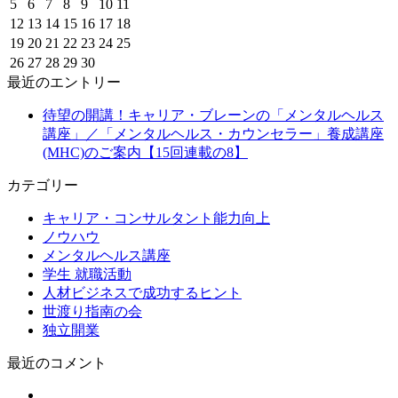
5
6
7
8
9
10
11
12
13
14
15
16
17
18
19
20
21
22
23
24
25
26
27
28
29
30
最近のエントリー
待望の開講！キャリア・ブレーンの「メンタルヘルス
講座」／「メンタルヘルス・カウンセラー」養成講座
(MHC)のご案内【15回連載の8】
カテゴリー
キャリア・コンサルタント能力向上
ノウハウ
メンタルヘルス講座
学生 就職活動
人材ビジネスで成功するヒント
世渡り指南の会
独立開業
最近のコメント