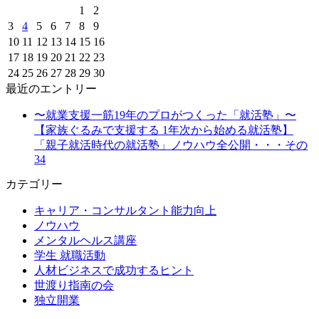
1
2
3
4
5
6
7
8
9
10
11
12
13
14
15
16
17
18
19
20
21
22
23
24
25
26
27
28
29
30
最近のエントリー
〜就業支援一筋19年のプロがつくった「就活塾」〜
【家族ぐるみで支援する 1年次から始める就活塾】
「親子就活時代の就活塾」ノウハウ全公開・・・その
34
カテゴリー
キャリア・コンサルタント能力向上
ノウハウ
メンタルヘルス講座
学生 就職活動
人材ビジネスで成功するヒント
世渡り指南の会
独立開業