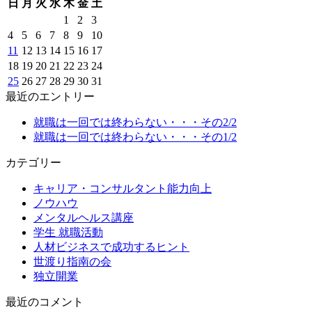
日
月
火
水
木
金
土
1
2
3
4
5
6
7
8
9
10
11
12
13
14
15
16
17
18
19
20
21
22
23
24
25
26
27
28
29
30
31
最近のエントリー
就職は一回では終わらない・・・その2/2
就職は一回では終わらない・・・その1/2
カテゴリー
キャリア・コンサルタント能力向上
ノウハウ
メンタルヘルス講座
学生 就職活動
人材ビジネスで成功するヒント
世渡り指南の会
独立開業
最近のコメント